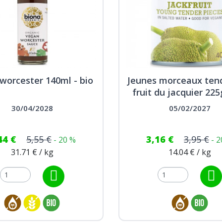
uten de blé
500g - bio
worcester 140ml - bio
Jeunes morceaux ten
97 €
9,95 €
fruit du jacquier 225
30/04/2028
05/02/2027
44 €
5,55 €
3,16 €
3,95 €
- 20 %
- 
31.71 € / kg
14.04 € / kg