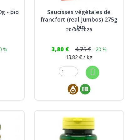
g - bio
Saucisses végétales de
francfort (real jumbos) 275g
- bio
20/06/2026
3,80 €
4,75 €
20 %
- 20 %
13.82 € / kg