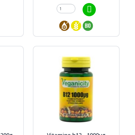
 200g -
Vitamine b12 - 1000µg