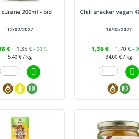
 cuisine 200ml - bio
Chili snacker vegan 40
12/02/2027
16/05/2027
08 €
1,35 €
1,36 €
1,70 €
- 20 %
- 
5.40 € / kg
34.00 € / kg