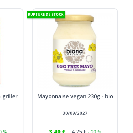
RUPTURE DE STOCK
griller
Mayonnaise vegan 230g - bio
30/09/2027
3,40 €
4,25 €
20 %
- 20 %