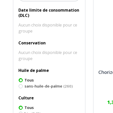
Date limite de consommation
(DLC)
Aucun choix disponible pour ce
groupe
Conservation
Aucun choix disponible pour ce
groupe
Huile de palme
Choriz
Tous
sans-huile-de-palme
(260)
Culture
1,
Tous