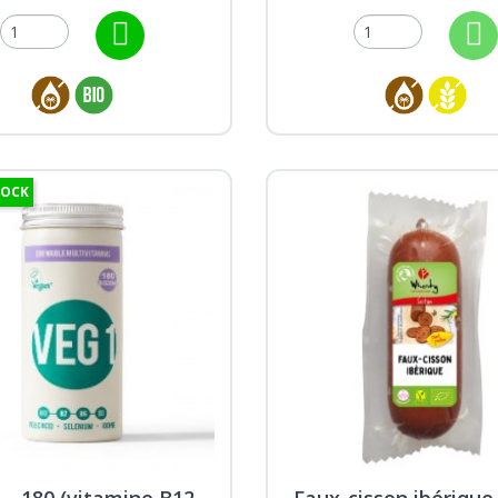
TOCK
 - 180 (vitamine B12
Faux-cisson ibérique