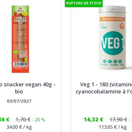
RUPTURE DE STOCK
o snacker vegan 40g -
Veg 1 - 180 (vitami
bio
cyanocobalamine à l'
03/07/2027
36 €
1,70 €
14,32 €
17,90 €
- 20 %
-
34.00 € / kg
113.65 € / kg