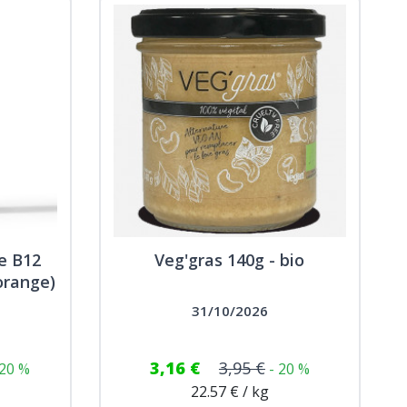
ne B12
Veg'gras 140g - bio
orange)
31/10/2026
3,16 €
3,95 €
 20 %
- 20 %
22.57 € / kg