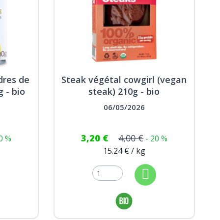
dres de
Steak végétal cowgirl (vegan
g - bio
steak) 210g - bio
06/05/2026
3,20 €
4,00 €
20 %
- 20 %
15.24 € / kg