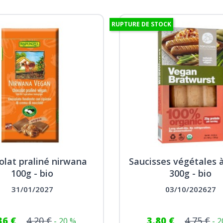
RUPTURE DE STOCK
olat praliné nirwana
Saucisses végétales à 
100g - bio
300g - bio
31/01/2027
03/10/202627
36 €
4,20 €
3,80 €
4,75 €
- 20 %
- 