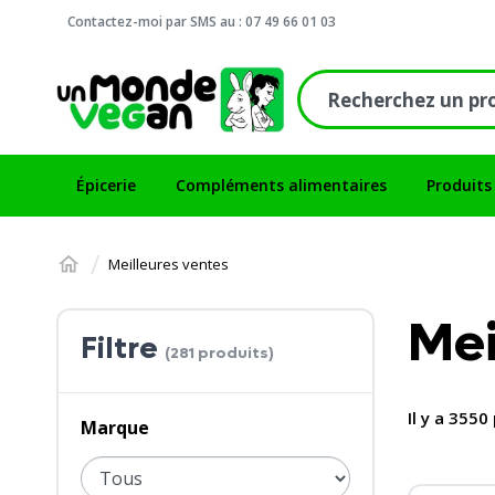
Contactez-moi par SMS au : 07 49 66 01 03
Épicerie
Compléments alimentaires
Produits
Meilleures ventes
Mei
Filtre
(281 produits)
Il y a 3550
Marque