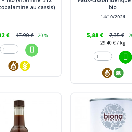
obalamine au cassis)
bio
14/10/2026
32 €
17,90 €
5,88 €
7,35 €
- 20 %
- 
29.40 € / kg