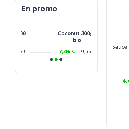
En promo
ne 2500
Coconut 300g -
Gl
ine...
bio
Sauce 
13,95 €
7,46 €
9,95 €
6,
4,