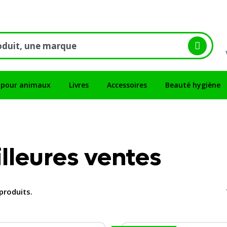
 pour animaux
Livres
Accessoires
Beauté hygiène
lleures ventes
 produits.