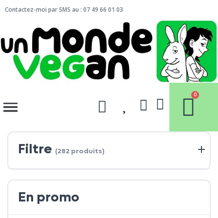
Contactez-moi par SMS au : 07 49 66 01 03
Filtre
(282 produits)
En promo