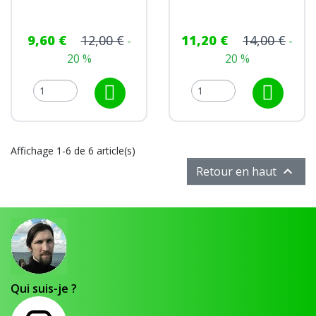
9,60 €
12,00 €
11,20 €
14,00 €
-
-
20 %
20 %
Affichage 1-6 de 6 article(s)

Retour en haut
Qui suis-je ?