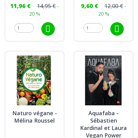
11,96 €
14,95 €
9,60 €
12,00 €
-
-
20 %
20 %
Naturo végane -
Aquafaba -
Mélina Roussel
Sébastien
Kardinal et Laura
Vegan Power