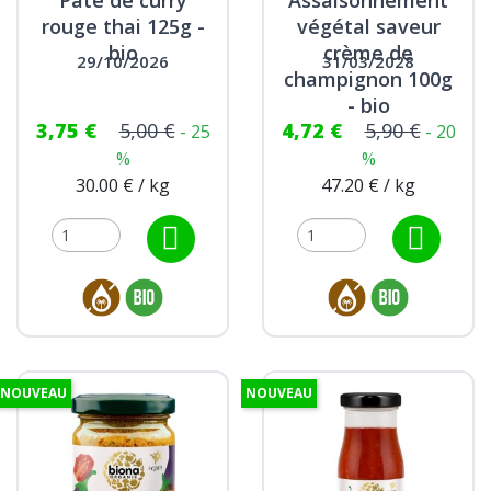
Pâte de curry
Assaisonnement
rouge thai 125g -
végétal saveur
bio
crème de
29/10/2026
31/03/2028
champignon 100g
- bio
3,75 €
5,00 €
4,72 €
5,90 €
- 25
- 20
%
%
30.00 € / kg
47.20 € / kg
NOUVEAU
NOUVEAU