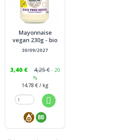
Mayonnaise
vegan 230g - bio
30/09/2027
3,40 €
4,25 €
- 20
%
14.78 € / kg