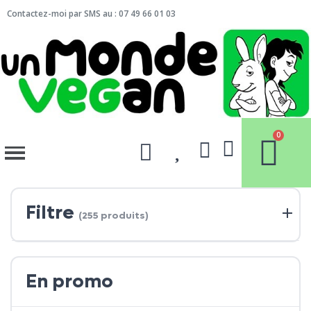
Contactez-moi par SMS au : 07 49 66 01 03
Filtre
(255 produits)
En promo