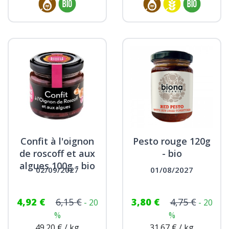
Confit à l'oignon
Pesto rouge 120g
de roscoff et aux
- bio
algues 100g - bio
02/09/2027
01/08/2027
4,92 €
6,15 €
3,80 €
4,75 €
- 20
- 20
%
%
49.20 € / kg
31.67 € / kg