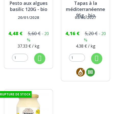
Pesto aux algues
Tapas à la
basilic 120G - bio
méditerranéenne
95g - bio
20/01/2028
03/02/2027
4,48 €
5,60 €
4,16 €
5,20 €
- 20
- 20
%
%
37.33 € / kg
4.38 € / kg
RUPTURE DE STOCK