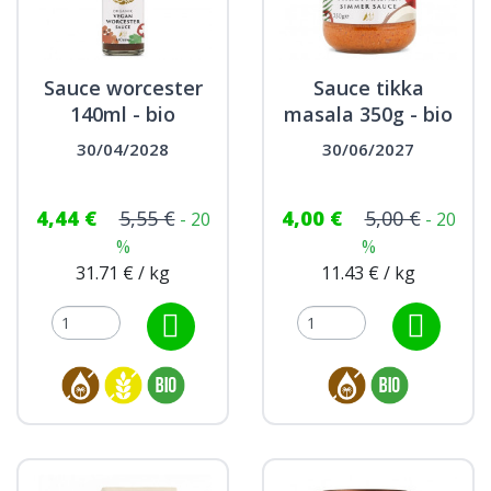
Sauce worcester
Sauce tikka
140ml - bio
masala 350g - bio
30/04/2028
30/06/2027
4,44 €
5,55 €
4,00 €
5,00 €
- 20
- 20
%
%
31.71 € / kg
11.43 € / kg