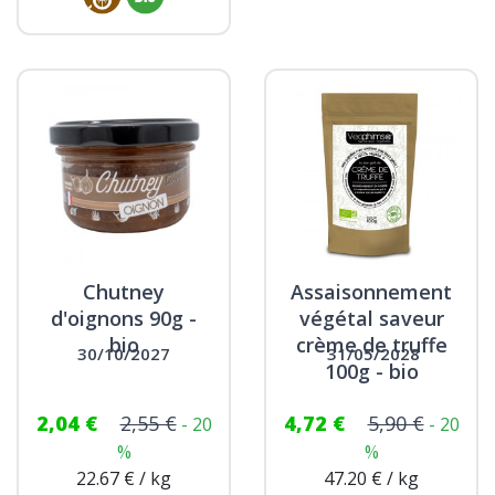
Chutney
Assaisonnement
d'oignons 90g -
végétal saveur
bio
crème de truffe
30/10/2027
31/05/2028
100g - bio
2,04 €
2,55 €
4,72 €
5,90 €
- 20
- 20
%
%
22.67 € / kg
47.20 € / kg