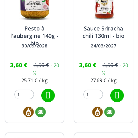
Pesto à
Sauce Sriracha
l'aubergine 140g -
chili 130ml - bio
bio
30/09/2028
24/03/2027
3,60 €
4,50 €
3,60 €
4,50 €
- 20
- 20
%
%
25.71 € / kg
27.69 € / kg