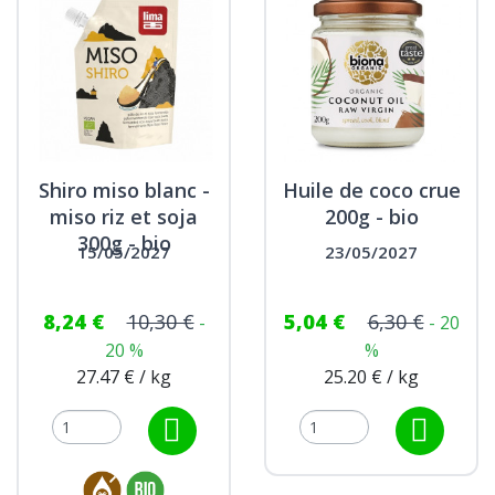
Shiro miso blanc -
Huile de coco crue
miso riz et soja
200g - bio
300g - bio
15/05/2027
23/05/2027
8,24 €
10,30 €
5,04 €
6,30 €
-
- 20
20 %
%
27.47 € / kg
25.20 € / kg