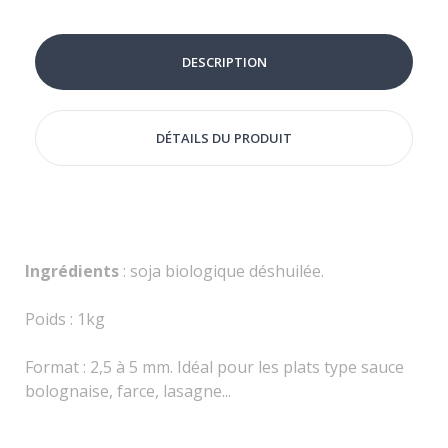
DESCRIPTION
DÉTAILS DU PRODUIT
Ingrédients
: soja biologique déshuilée.
Poids : 1kg
Format : 2,5 à 5 mm. Idéal pour les plats type sauce
bolognaise, farce, lasagne...