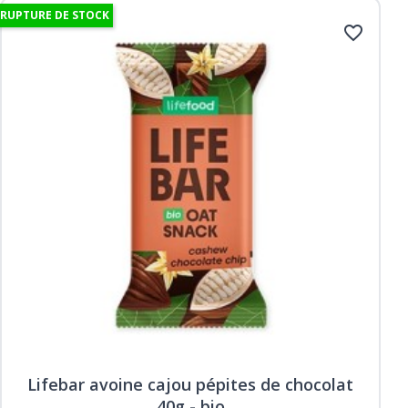
RUPTURE DE STOCK
favorite_border
Lifebar avoine cajou pépites de chocolat
40g - bio