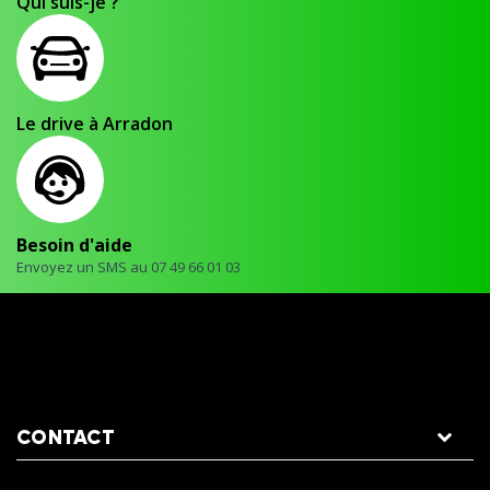
Qui suis-je ?
Le drive à Arradon
Besoin d'aide
Envoyez un SMS au 07 49 66 01 03
CONTACT