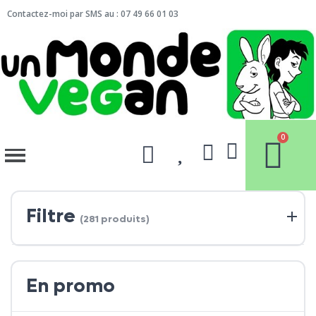
Contactez-moi par SMS au : 07 49 66 01 03
Filtre
(281 produits)
En promo