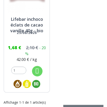
Lifebar inchoco
éclats de cacao
vanille 40g - bio
25/08/2026
1,68 €
2,10 €
- 20
%
42.00 € / kg
Affichage 1-1 de 1 article(s)