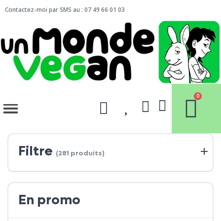
Contactez-moi par SMS au : 07 49 66 01 03
Filtre
(281 produits)
En promo