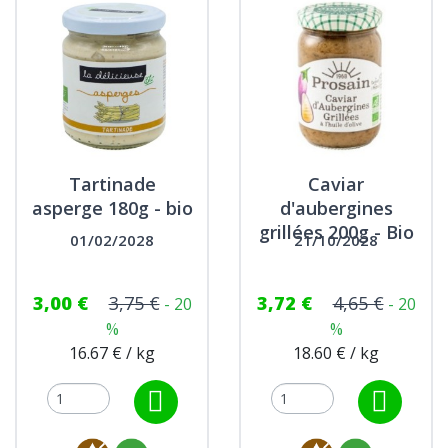
Tartinade
Caviar
asperge 180g - bio
d'aubergines
grillées 200g - Bio
01/02/2028
21/10/2028
3,00 €
3,75 €
3,72 €
4,65 €
- 20
- 20
%
%
16.67 € / kg
18.60 € / kg