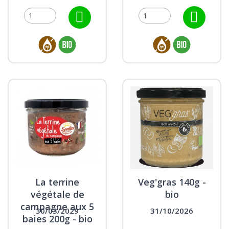
La terrine
Veg'gras 140g -
végétale de
bio
campagne aux 5
30/03/2029
31/10/2026
baies 200g - bio