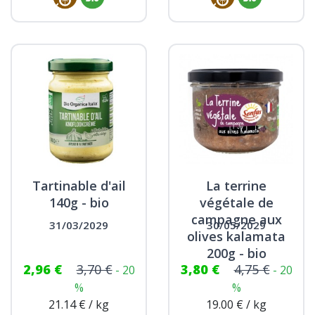
Tartinable d'ail
La terrine
140g - bio
végétale de
campagne aux
31/03/2029
30/05/2029
olives kalamata
200g - bio
2,96 €
3,70 €
3,80 €
4,75 €
- 20
- 20
%
%
21.14 € / kg
19.00 € / kg