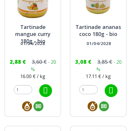
Tartinade
Tartinade ananas
mangue curry
coco 180g - bio
180g - bio
01/04/2028
01/04/2028
2,88 €
3,60 €
3,08 €
3,85 €
- 20
- 20
%
%
16.00 € / kg
17.11 € / kg