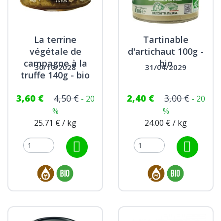
La terrine
Tartinable
végétale de
d'artichaut 100g -
campagne à la
bio
30/10/2028
31/04/2029
truffe 140g - bio
3,60 €
4,50 €
2,40 €
3,00 €
- 20
- 20
%
%
25.71 € / kg
24.00 € / kg