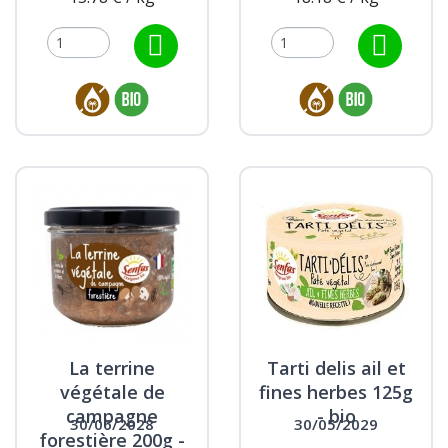
La terrine
Tarti delis ail et
végétale de
fines herbes 125g
campagne
- bio
30/06/2028
30/05/2029
forestière 200g -