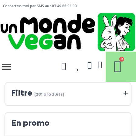
Contactez-moi par SMS au : 07 49 66 01 03
Filtre
(281 produits)
En promo