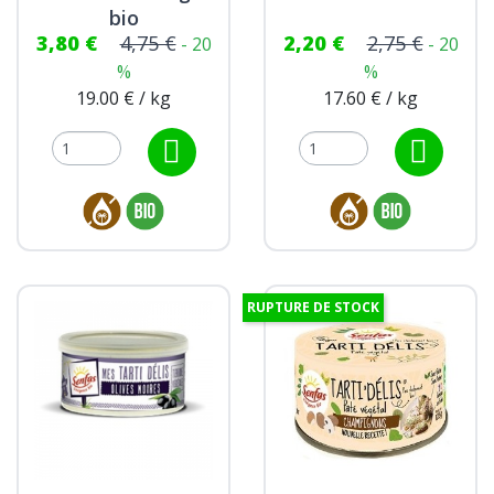
bio
3,80 €
4,75 €
2,20 €
2,75 €
- 20
- 20
%
%
19.00 € / kg
17.60 € / kg
RUPTURE DE STOCK