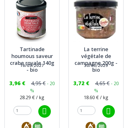
Tartinade
La terrine
houmous saveur
végétale de
crabe royale 140g
campagne 200g -
16/05/2027
30/03/2029
- bio
bio
3,96 €
4,95 €
3,72 €
4,65 €
- 20
- 20
%
%
28.29 € / kg
18.60 € / kg