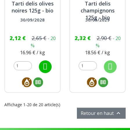
Tarti delis olives
Tarti delis
noires 125g - bio
champignons
125g - bio
30/09/2028
30/05/2029
2,12 €
2,65 €
2,32 €
2,90 €
- 20
- 20
%
%
16.96 € / kg
18.56 € / kg
Affichage 1-20 de 20 article(s)

Retour en haut