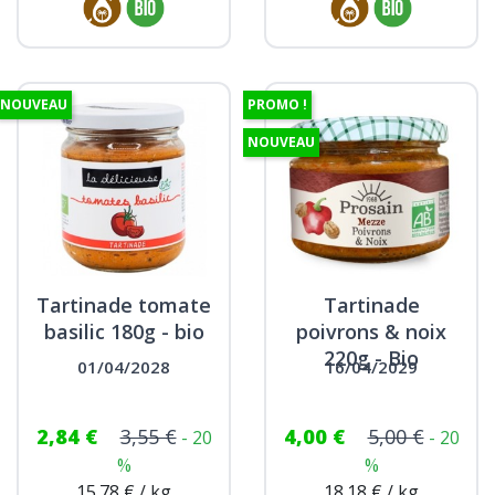
NOUVEAU
PROMO !
NOUVEAU
Tartinade tomate
Tartinade
basilic 180g - bio
poivrons & noix
220g - Bio
01/04/2028
16/04/2029
2,84 €
3,55 €
4,00 €
5,00 €
- 20
- 20
%
%
15.78 € / kg
18.18 € / kg