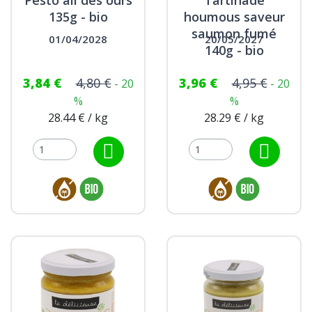
Pesto ail des ours
Tartinade
135g - bio
houmous saveur
saumon fumé
01/04/2028
20/05/2027
140g - bio
3,84 €
4,80 €
3,96 €
4,95 €
- 20
- 20
%
%
28.44 € / kg
28.29 € / kg