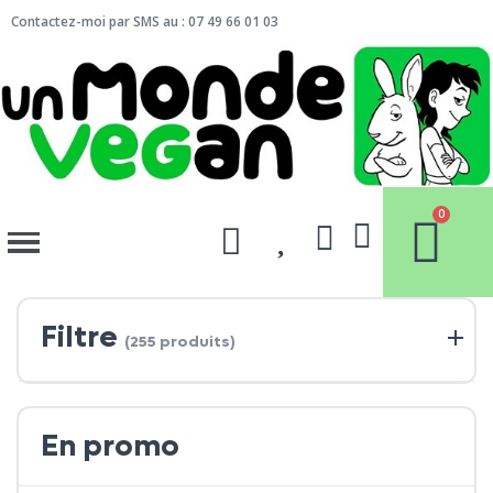
Contactez-moi par SMS au : 07 49 66 01 03
Filtre
(255 produits)
En promo