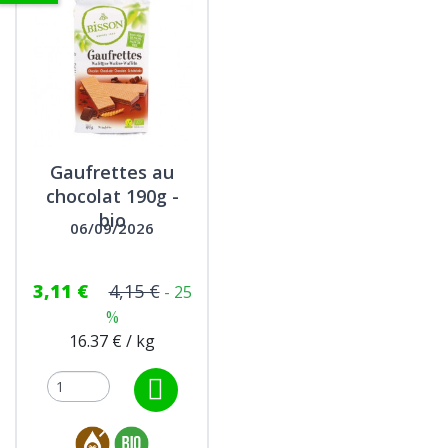
Gaufrettes au
chocolat 190g -
bio
06/09/2026
3,11 €
4,15 €
- 25
%
16.37 € / kg