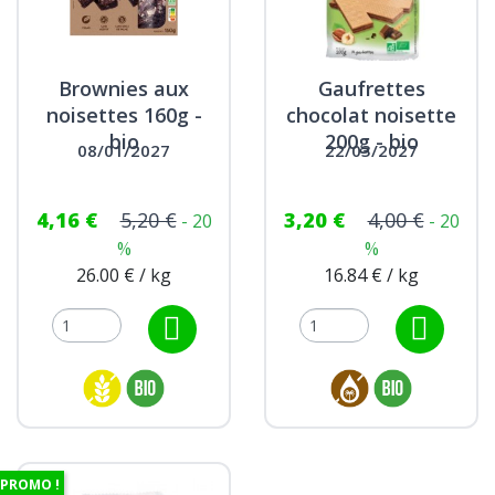
Brownies aux
Gaufrettes
noisettes 160g -
chocolat noisette
bio
200g - bio
08/01/2027
22/03/2027
4,16 €
5,20 €
3,20 €
4,00 €
- 20
- 20
%
%
26.00 € / kg
16.84 € / kg
PROMO !