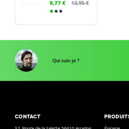
9,77 €
13,95 €
7,46 €
9,95 €
Qui suis-je ?
CONTACT
PRODUIT
32, Route de la Salette 56610 Arradon
Épicerie