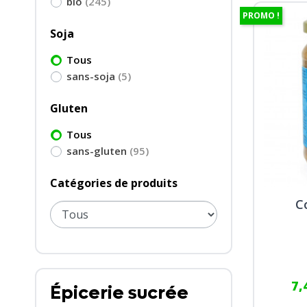
bio
(245)
PROMO !
Soja
Tous
sans-soja
(5)
Gluten
Tous
sans-gluten
(95)
Catégories de produits
C
7,
Épicerie sucrée