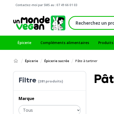
Contactez-moi par SMS au : 07 49 66 01 03
Épicerie
Compléments alimentaires
Produits
Épicerie
Épicerie sucrée
Pâte à tartiner
Pât
Filtre
(281 produits)
Marque