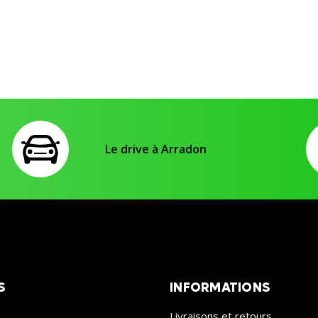
6,97 €
9,95 €
Le drive à Arradon
S
INFORMATIONS
Livraisons et retours