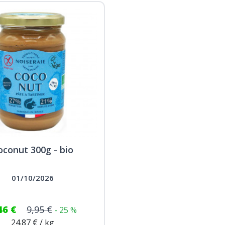
oconut 300g - bio
01/10/2026
46 €
9,95 €
- 25 %
24.87 € / kg