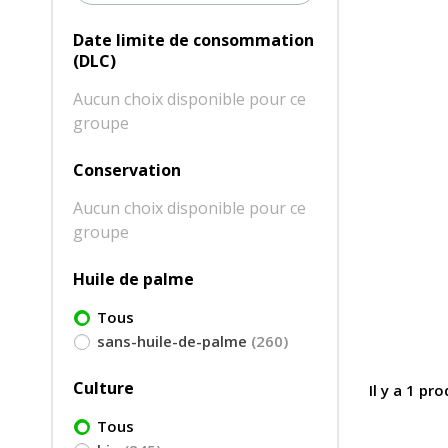
Date limite de consommation
(DLC)
Aucun choix disponible pour ce
groupe
Conservation
Aucun choix disponible pour ce
groupe
Huile de palme
Tous
sans-huile-de-palme
(260)
Culture
Il y a 1 pro
Tous