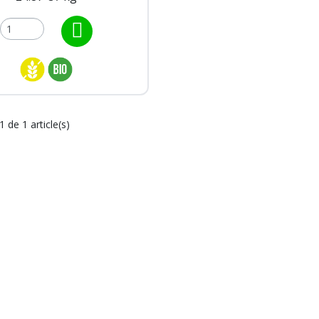
1 de 1 article(s)
Gluten de blé
500g - bio