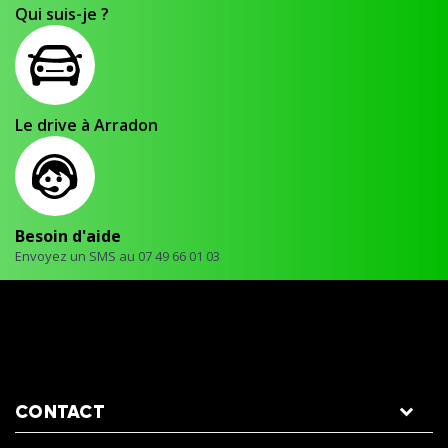
Qui suis-je ?
Le drive à Arradon
Besoin d'aide
Envoyez un SMS au 07 49 66 01 03
CONTACT