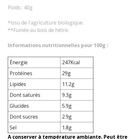
Poids : 40g
*Issu de l'agriculture biologique.
**Fumée au bois de hêtre.
Informations nutritionnelles pour 100g :
Énergie
247Kcal
Protéines
29g
Lipides
11.2g
Dont saturés
9.3g
Glucides
5.9g
Dont sucres
2.9g
Sel
1.8g
A conserver à température ambiante. Peut être