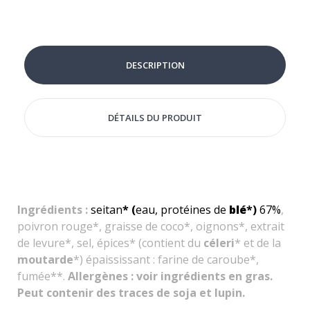
DESCRIPTION
DÉTAILS DU PRODUIT
Ingrédients :
seitan
* (
eau, protéines de
blé
*)
67%
,
poivron rouge*, graisse de coco*, oignons*, extrait
de levure*, sel, épices* (contient du
céleri
* et de la
moutarde
*) épaississant : farine de caroube*,
fumée**.
Allergènes : voir ingrédients en gras.
Peut contenir des traces de soja et lupin.