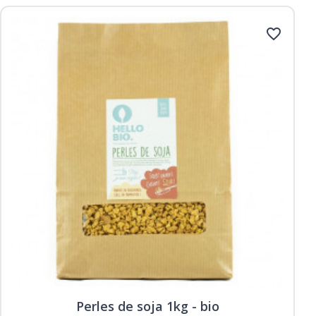
favorite_border
Perles de soja 1kg - bio