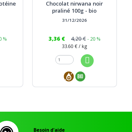
rotéine
Chocolat nirwana noir
praliné 100g - bio
31/12/2026
3,36 €
4,20 €
20 %
- 20 %
33.60 € / kg
Besoin d'aide