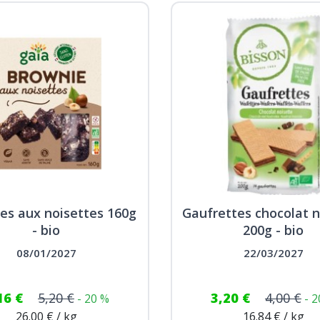
es aux noisettes 160g
Gaufrettes chocolat n
- bio
200g - bio
08/01/2027
22/03/2027
16 €
5,20 €
3,20 €
4,00 €
- 20 %
- 
26.00 € / kg
16.84 € / kg