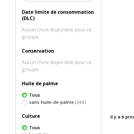
Date limite de consommation
(DLC)
Aucun choix disponible pour ce
groupe
Conservation
Aucun choix disponible pour ce
groupe
Huile de palme
Tous
sans-huile-de-palme
(260)
Culture
Il y a 6 pro
Tous