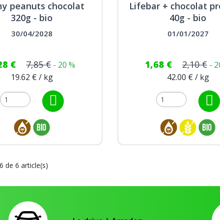
y peanuts chocolat
Lifebar + chocolat p
320g - bio
40g - bio
uten de blé
30/04/2028
01/01/2027
500g - bio
97 €
9,95 €
28 €
7,85 €
1,68 €
2,10 €
- 20 %
- 
19.62 € / kg
42.00 € / kg
6 de 6 article(s)