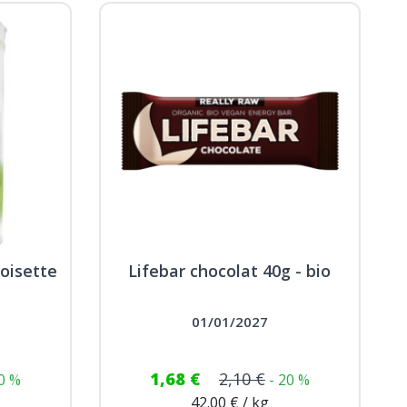
oisette
Lifebar chocolat 40g - bio
01/01/2027
1,68 €
2,10 €
20 %
- 20 %
42.00 € / kg