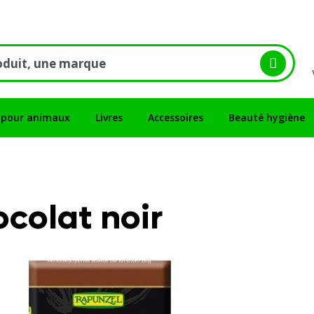
 pour animaux
Livres
Accessoires
Beauté hygiène
colat noir