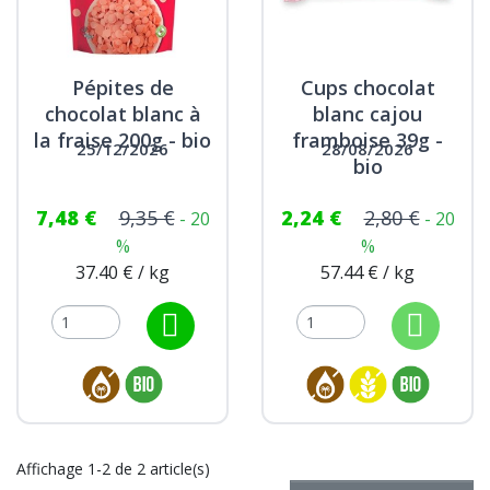
Pépites de
Cups chocolat
chocolat blanc à
blanc cajou
la fraise 200g - bio
framboise 39g -
25/12/2026
28/08/2026
bio
7,48 €
9,35 €
2,24 €
2,80 €
- 20
- 20
%
%
37.40 € / kg
57.44 € / kg
Affichage 1-2 de 2 article(s)