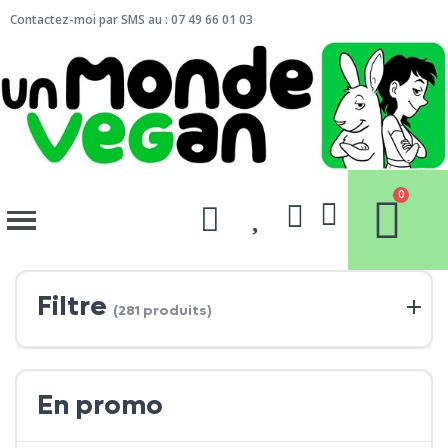
Contactez-moi par SMS au : 07 49 66 01 03
Filtre
(281 produits)
En promo