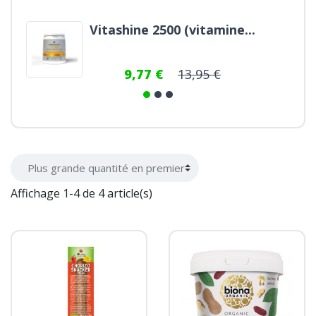
shine 2500 (vitamine...
Coconut 300g
9,77 €
13,95 €
7,46 €
9
Affichage 1-4 de 4 article(s)