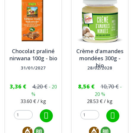
Chocolat praliné
Crème d'amandes
nirwana 100g - bio
mondées 300g -
bio
31/01/2027
28/02/2028
3,36 €
4,20 €
8,56 €
10,70 €
- 20
-
%
20 %
33.60 € / kg
28.53 € / kg