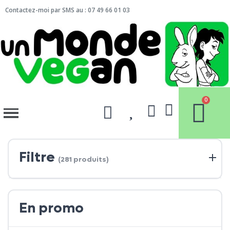
Contactez-moi par SMS au : 07 49 66 01 03
Filtre
(281 produits)
En promo