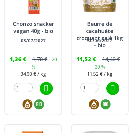
Chorizo snacker
Beurre de
vegan 40g - bio
cacahuète
croquant salé 1kg
03/07/2027
30/06/2027
- bio
1,36 €
1,70 €
11,52 €
14,40 €
- 20
-
%
20 %
34.00 € / kg
11.52 € / kg