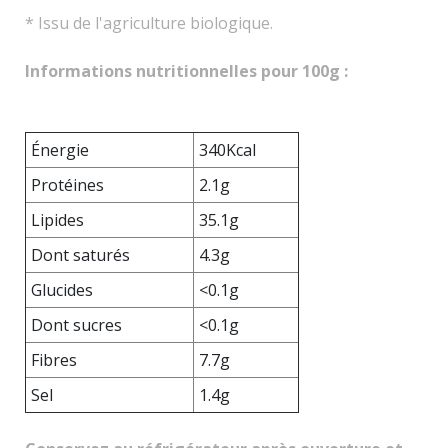
* Issu de l'agriculture biologique.
Informations nutritionnelles pour 100g :
Énergie
340Kcal
Protéines
2.1g
Lipides
35.1g
Dont saturés
4.3g
Glucides
<0.1g
Dont sucres
<0.1g
Fibres
7.7g
Sel
1.4g