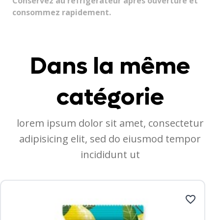
Conservez au réfrigérateur après ouverture et
consommez rapidement.
Dans la même
catégorie
lorem ipsum dolor sit amet, consectetur
adipisicing elit, sed do eiusmod tempor
incididunt ut
favorite_border