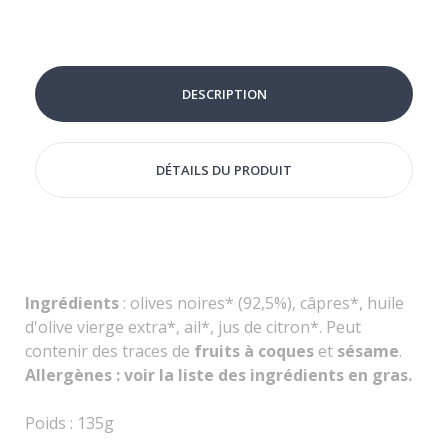
DESCRIPTION
DÉTAILS DU PRODUIT
Ingrédients
: olives noires* (92,5%), câpres*, huile
d'olive vierge extra*, ail*, jus de citron*. Peut
contenir des traces de
fruits à coques
et
sésame
.
Allergènes : voir la liste des ingrédients en gras.
Poids : 135g