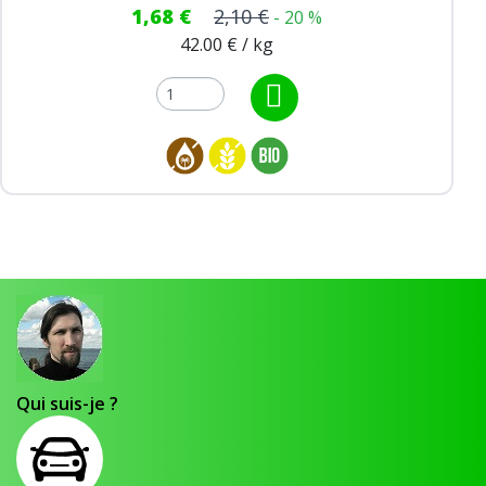
1,68 €
2,10 €
- 20 %
42.00 € / kg
Qui suis-je ?