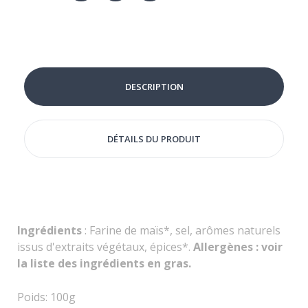
DESCRIPTION
DÉTAILS DU PRODUIT
Ingrédients
: Farine de maïs*, sel, arômes naturels
issus d'extraits végétaux, épices*.
Allergènes : voir
la liste des ingrédients en gras.
Poids:
100
g