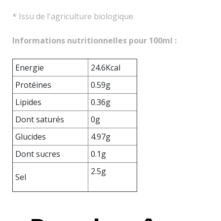
* Issu de l'agriculture biologique.
Informations nutritionnelles pour 100ml :
Energie
24.6Kcal
Protéines
0.59g
Lipides
0.36g
Dont saturés
0g
Glucides
4.97g
Dont sucres
0.1g
2.5g
Sel