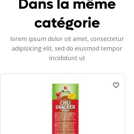
Dans la même
catégorie
lorem ipsum dolor sit amet, consectetur
adipisicing elit, sed do eiusmod tempor
incididunt ut
favorite_border