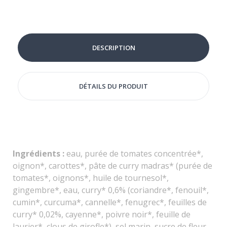
DESCRIPTION
DÉTAILS DU PRODUIT
Ingrédients :
eau, purée de tomates concentrée*,
oignon*, carottes*, pâte de curry madras* (purée de
tomates*, oignons*, huile de tournesol*,
gingembre*, eau, curry* 0,6% (coriandre*, fenouil*,
cumin*, curcuma*, cannelle*, fenugrec*, feuilles de
curry* 0,02%, cayenne*, poivre noir*, feuille de
laurier*, clous de girofle*), sel marin, sucre de fleur