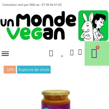
Contactez-moi par SMS au : 07 49 66 01 03
-50%
Rupture de stock