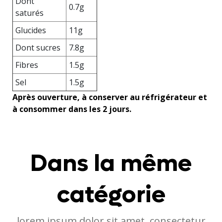
Dont
0.7g
saturés
Glucides
11g
Dont sucres
7.8g
Fibres
1.5g
Sel
1.5g
Après ouverture, à conserver au réfrigérateur et
à consommer dans les 2 jours.
Dans la même
catégorie
lorem ipsum dolor sit amet, consectetur