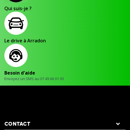
Qui suis-je ?
Le drive à Arradon
Besoin d'aide
Envoyez un SMS au 07 49 66 01 03
CONTACT