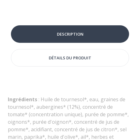
DESCRIPTION
DÉTAILS DU PRODUIT
Ingrédients
: Huile de tournesol*, eau, graines de
tournesol*, aubergines* (12%), concentré de
tomate* (concentration unique), purée de pomme*,
oignons*, purée d'oignon*, concentré de jus de
pomme*, acidifiant, concentré de jus de citron*, sel
marin, paprika*, huile d'olive*, ail*, herbes et