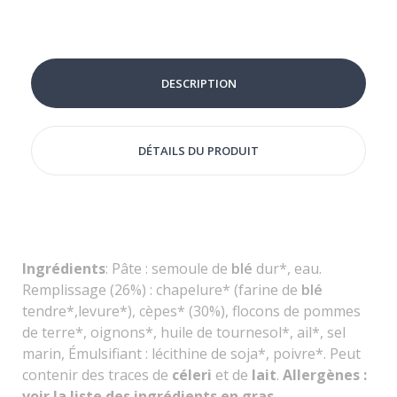
DESCRIPTION
DÉTAILS DU PRODUIT
Ingrédients
:
Pâte : semoule de
blé
dur*, eau.
R
emplissage (26%) :
chapelure* (farine de
blé
tendre*,levure*), cèpes* (30%),
flocons de pommes
de terre*, oignons*, huile de tournesol*, ail*, sel
marin,
Émulsifiant : lécithine de soja*, poivre*.
Peut
contenir des traces de
céleri
et de
lait
.
Allergènes :
voir la liste des ingrédients en gras.