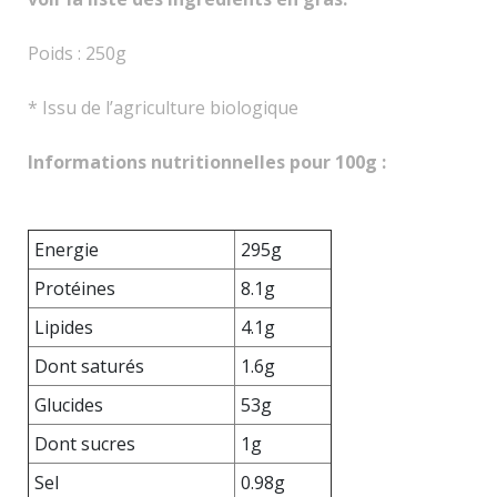
Poids : 250g
* Issu de l’agriculture biologique
Informations nutritionnelles pour 100g :
Energie
295g
Protéines
8.1g
Lipides
4.1g
Dont saturés
1.6g
Glucides
53g
Dont sucres
1g
Sel
0.98g