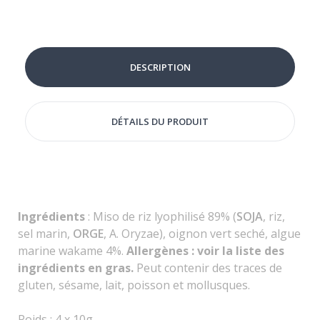
DESCRIPTION
DÉTAILS DU PRODUIT
Ingrédients
: Miso de riz lyophilisé 89% (
SOJA
, riz,
sel marin,
ORGE
, A. Oryzae), oignon vert seché, algue
marine wakame 4%.
Allergènes : voir la liste des
ingrédients en gras.
Peut contenir des traces de
gluten, sésame, lait, poisson et mollusques.
Poids : 4 x 10g