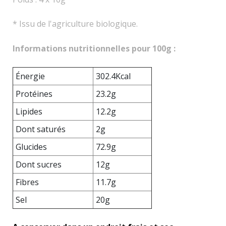
* Issu de l'agriculture biologique.
Informations nutritionnelles pour 100g :
Énergie
302.4Kcal
Protéines
23.2g
Lipides
12.2g
Dont saturés
2g
Glucides
72.9g
Dont sucres
12g
Fibres
11.7g
Sel
20g