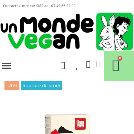
Contactez-moi par SMS au : 07 49 66 01 03
-20%
Rupture de stock