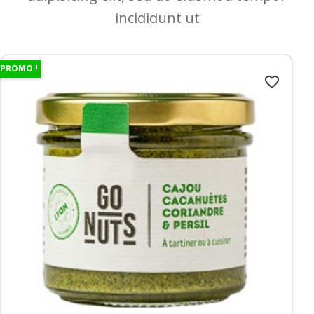
incididunt ut
PROMO !
favorite_border