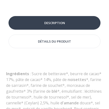
DESCRIPTION
DÉTAILS DU PRODUIT
Ingrédients
: Sucre de betterave*, beurre de cacao*
17%, pâte de cacao* 14%, pâte de
noisettes
*, farine
de sarrasin*, farine de souchet*, morceaux de
gaufrette* 3% (farine de
blé
*, émulsifiant : lécithines
de tournesol*, huile de tournesol*, sel de mer),
cannelle* (Ceylan) 2,5%, huile
d'amande
douce*, sel
de mer*, extrait de vanille bourbon*. Peut contenir