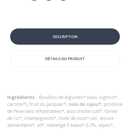
DESCRIPTION
DÉTAILS DU PRODUIT
Ingrédients
: Bouillon de légumes* (eau, oignon*,
carotte*), fruit du jacquier*,
noix de cajou*
, protéine
de féveroles réhydratées*, pois chiche cuit*, farine
de riz*, champignons*, huile de coco*,sel , levure
alimentaire*, ail*, mélange 5 baies* 0.2%, cèpes*,