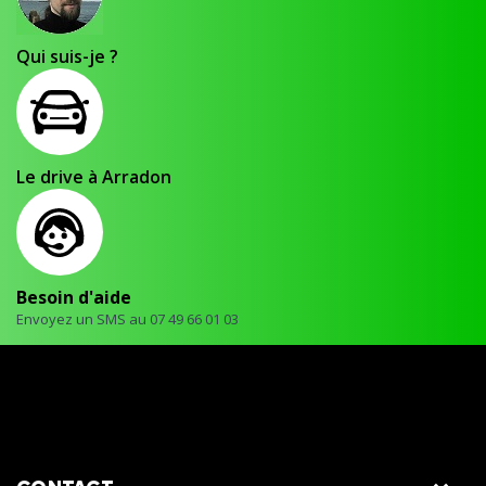
Qui suis-je ?
Le drive à Arradon
Besoin d'aide
Envoyez un SMS au 07 49 66 01 03