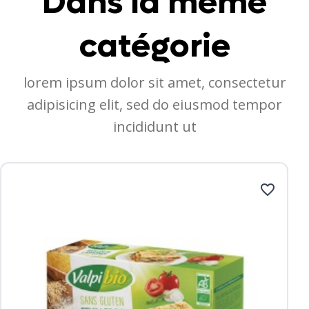
Dans la même
catégorie
lorem ipsum dolor sit amet, consectetur
adipisicing elit, sed do eiusmod tempor
incididunt ut
favorite_border