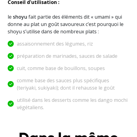
Conseil d'utilisation :
le
shoyu
fait partie des éléments dit «
umami
» qui
donne au plat un goût savoureux c’est pourquoi le
shoyu s’utilise dans de nombreux plats :
assaisonnement des légumes, riz
préparation de marinades, sauces de salade
cuit, comme base de bouillons, soupes
comme base des sauces plus spécifiques
(teriyaki, sukiyaki); dont il rehausse le goût
utilisé dans les desserts comme les dango mochi
végétaliens
.