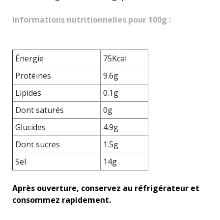
Informations nutritionnelles pour 100g :
Énergie
75Kcal
Protéines
9.6g
Lipides
0.1g
Dont saturés
0g
Glucides
4.9g
Dont sucres
1.5g
Sel
14g
Après ouverture, conservez au réfrigérateur et
consommez rapidement.