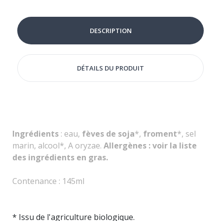
DESCRIPTION
DÉTAILS DU PRODUIT
Ingrédients
: eau,
fèves de soja
*,
froment
*, sel
marin, alcool*, A oryzae.
Allergènes : voir la liste
des ingrédients en gras.
Contenance : 145ml
* Issu de l'agriculture biologique.