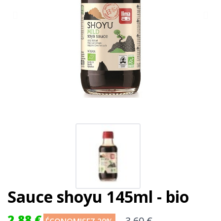
Sauce shoyu 145ml - bio
2,88 €
3,60 €