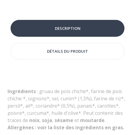
DESCRIPTION
DÉTAILS DU PRODUIT
Ingrédients
:
gruau de pois chiche
*
,
farine de pois
chiche
*,
oignons
*,
sel, cumin* (1,5%), farine de riz*,
persil*, ail*, coriandre* (0,5%), panais*, carottes*,
poivre*, curcuma*, huile d'olive*. Peut contenir des
traces de
noix
,
soja
,
sésame
et
moutarde
.
Allergènes : voir la liste des ingrédients en gras.