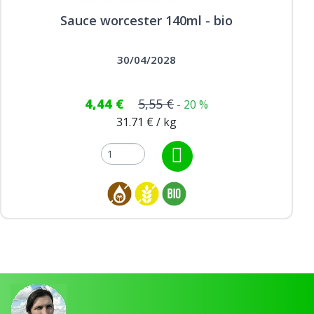
Sauce worcester 140ml - bio
30/04/2028
4,44 €
5,55 €
- 20 %
31.71 € / kg