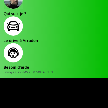
Qui suis-je ?
Le drive à Arradon
Besoin d'aide
Envoyez un SMS au 07 49 66 01 03