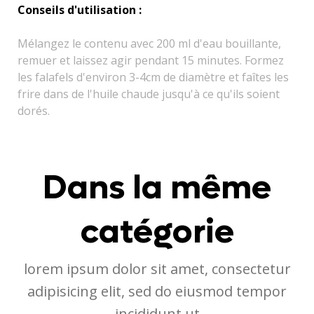
Conseils d'utilisation :
Mélangez le contenu avec 200 ml d'eau bouillante,
remuer et laissez agir pendant 15 minutes.
Formez
les falafels d'environ
3-4cm de diamètre et faîtes les
frire dans de l'huile chaude jusqu'à ce qu'ils soient
dorés.
Dans la même
catégorie
lorem ipsum dolor sit amet, consectetur
adipisicing elit, sed do eiusmod tempor
incididunt ut