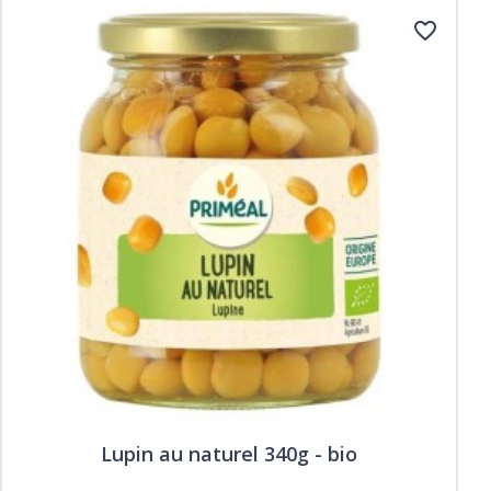
favorite_border
Lupin au naturel 340g - bio