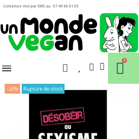
Contactez-moi par SMS au : 07 49 66 01 03
-20%
Rupture de stock