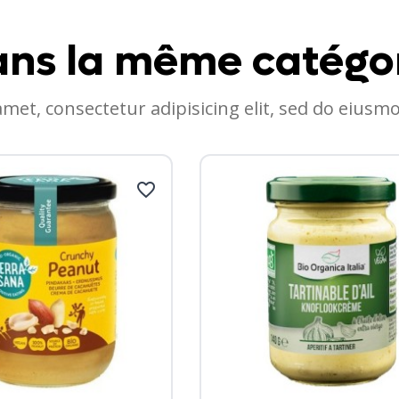
ns la même catégo
amet, consectetur adipisicing elit, sed do eiusm
favorite_border