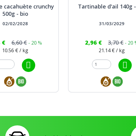
e cacahuète crunchy
Tartinable d'ail 140g -
500g - bio
02/02/2028
31/03/2029
8 €
6,60 €
2,96 €
3,70 €
- 20 %
- 20
10.56 € / kg
21.14 € / kg