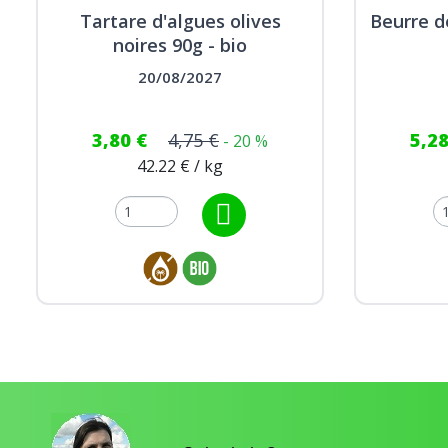
Tartare d'algues olives
Beurre d
noires 90g - bio
20/08/2027
3,80 €
4,75 €
5,2
- 20 %
42.22 € / kg