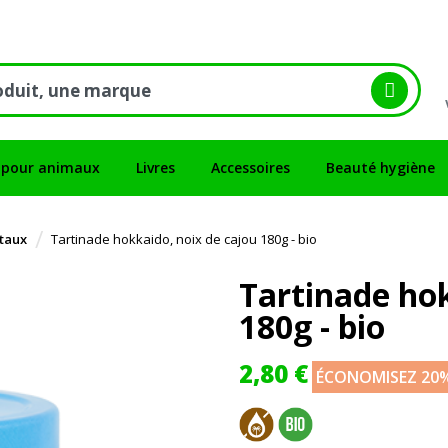
 pour animaux
Livres
Accessoires
Beauté hygiène
étaux
Tartinade hokkaido, noix de cajou 180g - bio
Tartinade hok
180g - bio
2,80 €
ÉCONOMISEZ 20