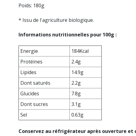
Poids:
180g
* Issu d
e
l'agriculture biologique
.
Informations nutritionnelles pour 100g :
Energie
184Kcal
Protéines
2.4g
Lipides
14.9g
Dont saturés
2.2g
Glucides
7.8g
Dont sucres
3.1g
Sel
0.63g
Conservez au réfrigérateur après ouverture e