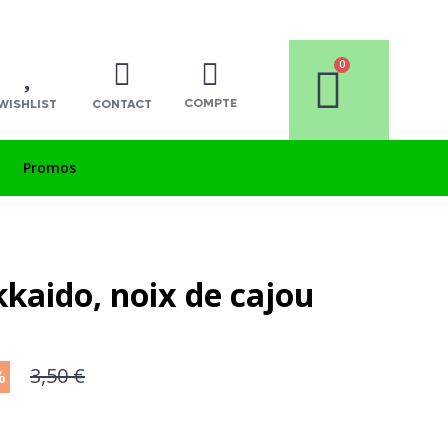
COMPTE
WISHLIST
CONTACT
Promos
kaido, noix de cajou
3,50 €
%