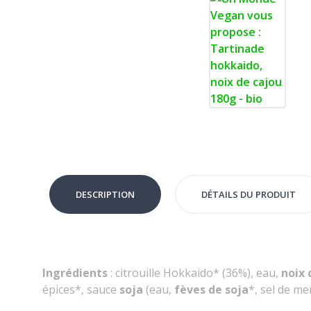
DESCRIPTION
DÉTAILS DU PRODUIT
Ingrédients
:
citrouille Hokkaido* (36%), eau,
noix 
épices*, sauce
soja
(eau,
fèves de soja
*, sel de me