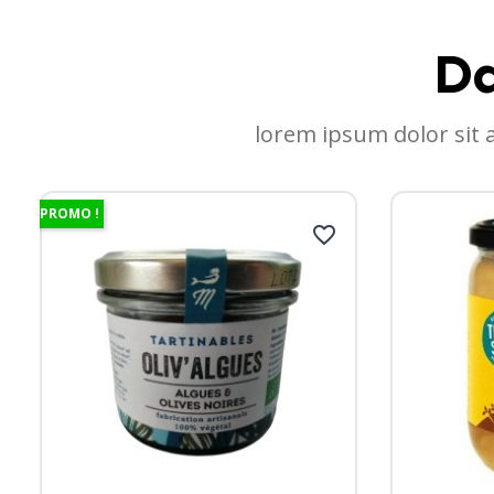
Da
lorem ipsum dolor sit 
PROMO !
favorite_border