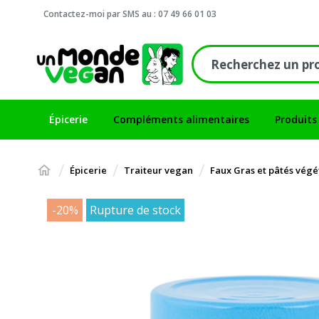
Contactez-moi par SMS au : 07 49 66 01 03
Épicerie
Compléments alimentaires
Produits
Épicerie
Traiteur vegan
Faux Gras et pâtés vég
-20%
Rupture de stock