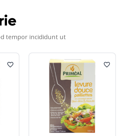
rie
od tempor incididunt ut
PROM
favorite_border
favorite_border