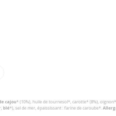
de cajou
* (10%), huile de tournesol*, carotte* (8%), oignon
r,
blé
*), sel de mer, épaississant : farine de caroube*.
Allerg