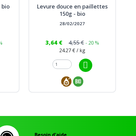
 bio
Levure douce en paillettes
150g - bio
28/02/2027
3,64 €
4,55 €
 %
- 20 %
24.27 € / kg
Besoin d'aide