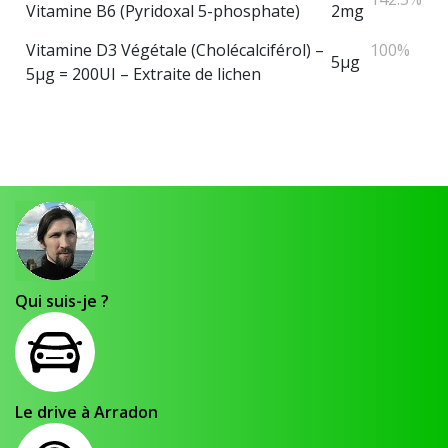
Vitamine B6 (Pyridoxal 5-phosphate)
2mg
Vitamine D3 Végétale (Cholécalciférol) –
100%
5µg
5µg = 200UI – Extraite de lichen
Qui suis-je ?
Le drive à Arradon