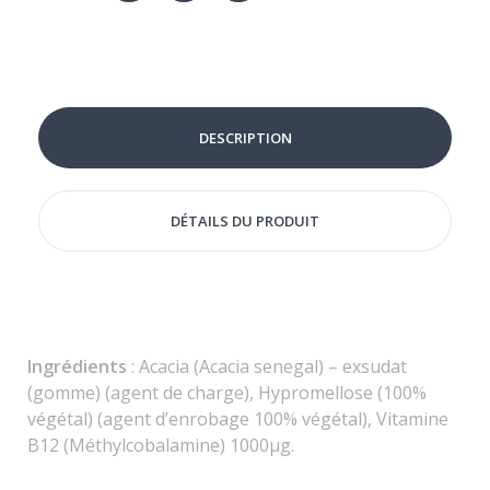
DESCRIPTION
DÉTAILS DU PRODUIT
Ingrédients
: Acacia (Acacia senegal) – exsudat
(gomme) (agent de charge), Hypromellose (100%
végétal) (agent d’enrobage 100% végétal), Vitamine
B12 (Méthylcobalamine) 1000µg.