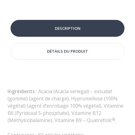
DESCRIPTION
DÉTAILS DU PRODUIT
Ingrédients
: Acacia (Acacia senegal) – exsudat
(gomme) (agent de charge), Hypromellose (100%
végétal) (agent d’enrobage 100% végétal), Vitamine
B6 (Pyridoxal 5-phosphate), Vitamine B12
(Méthylcobalamine), Vitamine B9 – Quatrefolic
.
®
Contenance : 60 gélules végétales.