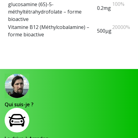
100%
glucosamine (6S)-5-
0.2mg
méthyltétrahydrofolate – forme
bioactive
Vitamine B12 (Méthylcobalamine) –
20000%
500µg
forme bioactive
Qui suis-je ?