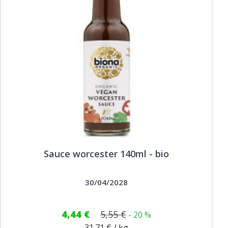
Sauce worcester 140ml - bio
30/04/2028
4,44 €
5,55 €
- 20 %
31.71 € / kg