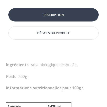
DESCRIPTION
DÉTAILS DU PRODUIT
Ingrédients
: soja biologique déshuilée.
Poids : 300g
Informations nutritionnelles pour 100g :
Énergie
347Kcal