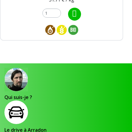
Qui suis-je ?
Le drive à Arradon