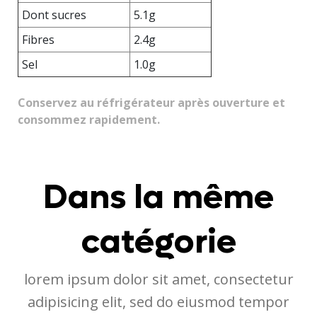
Dont sucres
5.1g
Fibres
2.4g
Sel
1.0g
Conservez au réfrigérateur après ouverture et
consommez rapidement.
Dans la même
catégorie
lorem ipsum dolor sit amet, consectetur
adipisicing elit, sed do eiusmod tempor