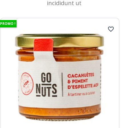
incididunt ut
PROMO !
favorite_border