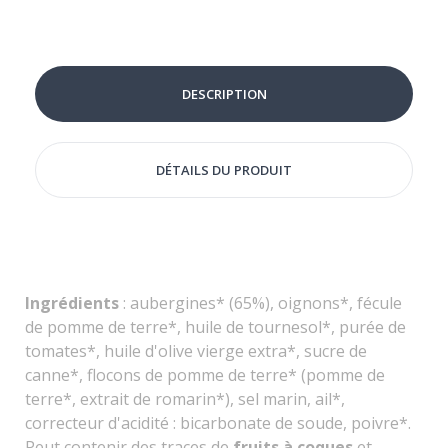
DESCRIPTION
DÉTAILS DU PRODUIT
Ingrédients
: aubergines* (65%), oignons*, fécule
de pomme de terre*, huile de tournesol*, purée de
tomates*, huile d'olive vierge extra*, sucre de
canne*, flocons de pomme de terre* (pomme de
terre*, extrait de romarin*), sel marin, ail*,
correcteur d'acidité : bicarbonate de soude, poivre*.
Peut contenir des traces de
fruits à coques
et