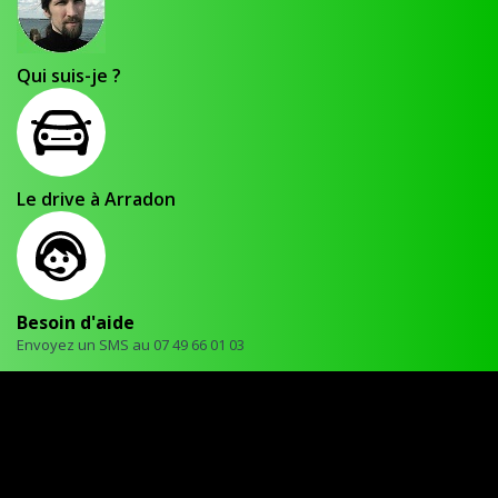
Qui suis-je ?
Le drive à Arradon
Besoin d'aide
Envoyez un SMS au 07 49 66 01 03