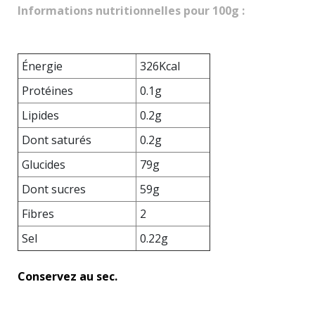
Informations nutritionnelles pour 100g :
Énergie
326Kcal
Protéines
0.1g
Lipides
0.2g
Dont saturés
0.2g
Glucides
79g
Dont sucres
59g
Fibres
2
Sel
0.22g
Conservez au sec.