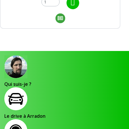
Qui suis-je ?
Le drive à Arradon