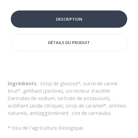
DESCRIPTION
DÉTAILS DU PRODUIT
Ingrédients
: sirop de glucose*, sucre de canne
brut*, gélifiant (pectine), correcteur d'acidité
(tartrates de sodium, tartrate de potassium),
acidifiant (acide citrique), sirop de caramel*, arômes
naturels, antiagglomérant : cire de carnauba.
*
Issu de
l'agriculture biologique.