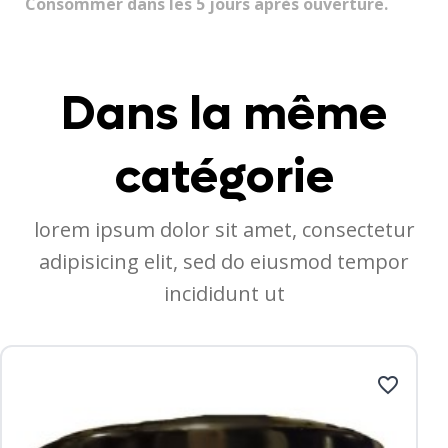
Consommer dans les 5 jours après ouverture.
Dans la même
catégorie
lorem ipsum dolor sit amet, consectetur
adipisicing elit, sed do eiusmod tempor
incididunt ut
favorite_border