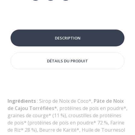
DESCRIPTION
DÉTAILS DU PRODUIT
Ingrédients
:
Sirop de Noix de Coco*,
Pâte de Noix
de Cajou Torréfiées*
, protéines de pois en poudre*,
graines de courge* (11 %), croustilles de protéines
de pois* (protéines de pois en poudre* 72 %, Farine
de Riz* 28 %), Beurre de Karité*, Huile de Tournesol