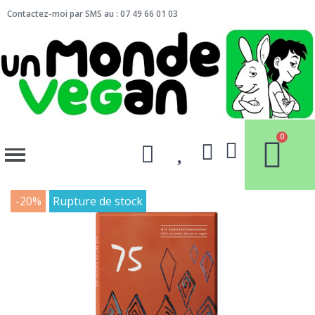
Contactez-moi par SMS au : 07 49 66 01 03
-20%
Rupture de stock