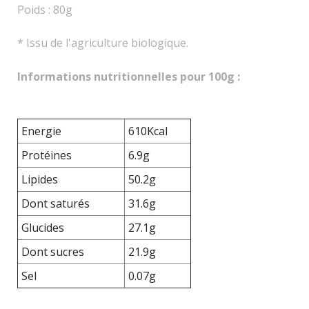
Poids :
80g
*
Issu de
l'agriculture biologique.
Informations nutritionnelles pour 100g :
Energie
610Kcal
Protéines
6.9g
Lipides
50.2g
Dont saturés
31.6g
Glucides
27.1g
Dont sucres
21.9g
Sel
0.07g