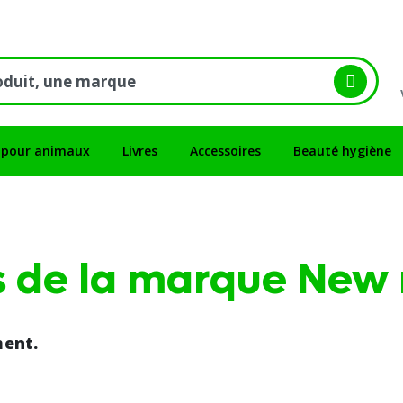
 pour animaux
Livres
Accessoires
Beauté hygiène
ts de la marque New 
ment.