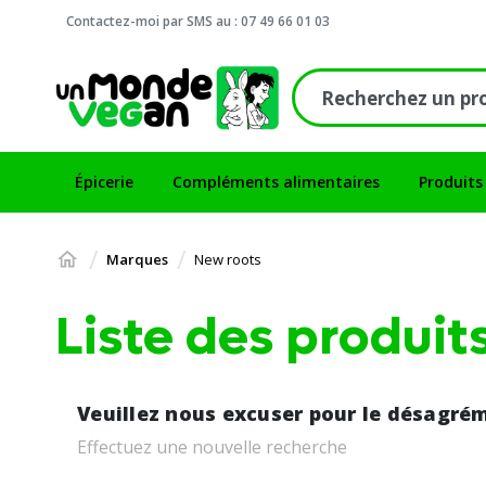
Contactez-moi par SMS au : 07 49 66 01 03
Épicerie
Compléments alimentaires
Produits
Marques
New roots
Liste des produi
Veuillez nous excuser pour le désagré
Effectuez une nouvelle recherche